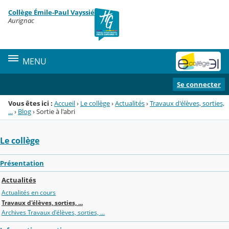
Panneau de gestion des cookies
Collège Émile-Paul Vayssié
Menu de la rubrique
Contenu
Aurignac
MENU
Se connecter
Vous êtes ici :
Accueil
›
Le collège
›
Actualités
›
Travaux d'élèves, sorties,
...
›
Blog
›
Sortie à l'abri
Le collège
Présentation
Actualités
Actualités en cours
Travaux d'élèves, sorties, ...
Archives Travaux d'élèves, sorties, ...