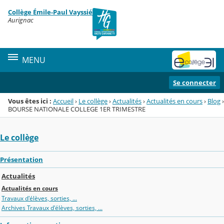
Panneau de gestion des cookies
Collège Émile-Paul Vayssié
Menu de la rubrique
Contenu
Aurignac
MENU
Se connecter
Vous êtes ici :
Accueil
›
Le collège
›
Actualités
›
Actualités en cours
›
Blog
›
BOURSE NATIONALE COLLEGE 1ER TRIMESTRE
Le collège
Présentation
Actualités
Actualités en cours
Travaux d'élèves, sorties, ...
Archives Travaux d'élèves, sorties, ...