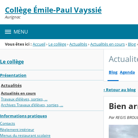
Panneau de gestion des cookies
Collège Émile-Paul Vayssié
Menu de la rubrique
Contenu
Aurignac
MENU
Vous êtes ici :
Accueil
›
Le collège
›
Actualités
›
Actualités en cours
›
Blog
›
Actuali
Le collège
Blog
Agenda
Présentation
Actualités
‹
Retour au blog
Actualités en cours
Travaux d'élèves, sorties, ...
Bien ar
Archives Travaux d'élèves, sorties, ...
Informations pratiques
Par REGIS BROUE,
Contacts
Règlement intérieur
Menus du restaurant scolaire